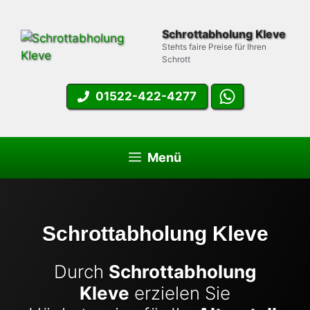
Zum
Inhalt
Schrottabholung Kleve
springen
Stehts faire Preise für Ihren
Schrott
01522-422-4277
Menü
Schrottabholung Kleve
Durch
Schrottabholung
Kleve
erzielen Sie